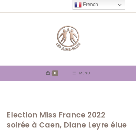
Skip
French
to
content
0
MENU
Election Miss France 2022
soirée à Caen, Diane Leyre élue