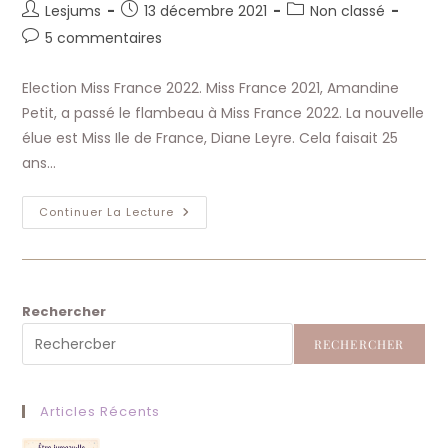
Auteur/autrice
Publication
Post
Lesjums
13 décembre 2021
Non classé
de
publiée :
category:
Commentaires
5 commentaires
la
de
publication :
la
Election Miss France 2022. Miss France 2021, Amandine
publication :
Petit, a passé le flambeau à Miss France 2022. La nouvelle
élue est Miss Ile de France, Diane Leyre. Cela faisait 25
ans…
Election
Continuer La Lecture
Miss
France
2022
Soirée
À
Caen,
Diane
Rechercher
Leyre
Élue
RECHERCHER
Articles Récents