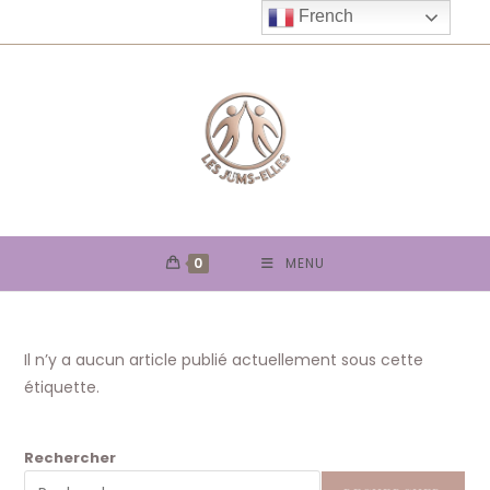
Skip
French
to
content
0
MENU
Il n’y a aucun article publié actuellement sous cette
étiquette.
Rechercher