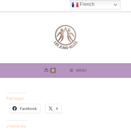
Skip
French
to
content
0
MENU
Partager :
Facebook
X
J’aime ça :