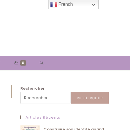
French
TOGGLE
E
0
WEBSITE
Rechercher
SEARCH
RECHERCHER
Articles Récents
Construire son identité quand