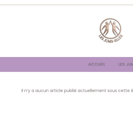
Skip
to
content
ACCUEIL
LES JU
Il n’y a aucun article publié actuellement sous cette 